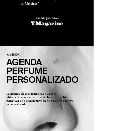
de México.”
A MEDIDA
AGENDA
PERFUME
PERSONALIZADO
La agenda de esta temporada ya está
abierta.
Reserva una de las fechas disponibles
para vivir una sesión privada de creación olfativa
personalizada.