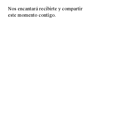
Nos encantará recibirte y compartir 
este momento contigo.
CONTACT
hola@lulacurioca.co
m
INSTAGRAM
Shipping and Returns
Stockist
Library of resources