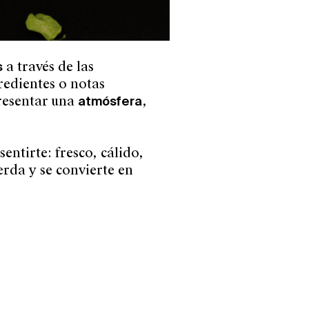
s
a través de las
redientes o notas
resentar una
atmósfera
,
entirte: fresco, cálido,
erda y se convierte en