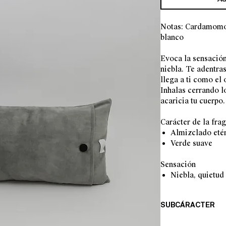
Notas: Cardamomo,
blanco
Evoca la sensación
niebla. Te adentra
llega a ti como el 
Inhalas cerrando l
acaricia tu cuerpo.
Carácter de la fra
Almizclado eté
Verde suave
Sensación
Niebla, quietud
SUBCÁRACTER
Verde húmedo