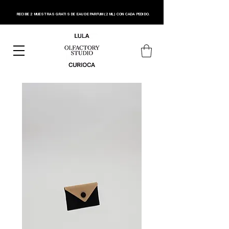
RECIBE 2 MUESTRAS GRATIS DE EAU DE PARFUM (2 ML) CON CADA PEDIDO.